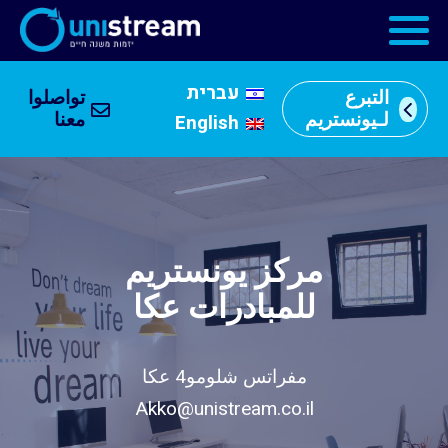
עברית
التبرع
تواصلوا
من
لـيونستريم
معنا
English
نحن
וכן
רכזי
مراكز
المبادرات
مركز يونستريم
كُتب
عنا
للمبادرات عكا
مُتطوعين
مفراتس شلومو4 عكا
وشركاء
Akko@unistream.co.il
جُمهور