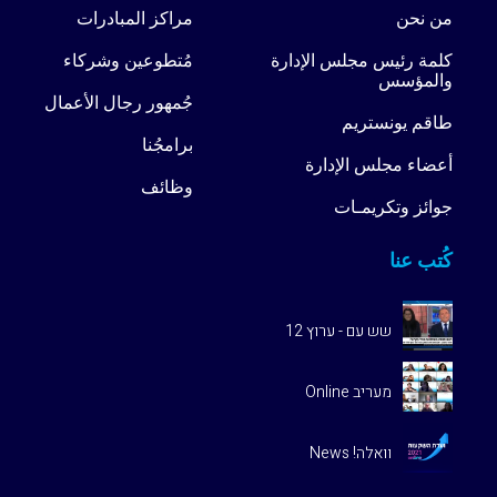
من نحن
مراكز المبادرات
كلمة رئيس مجلس الإدارة
مُتطوعين وشركاء
والمؤسس
جُمهور رجال الأعمال
طاقم يونستريم
برامجُنا
أعضاء مجلس الإدارة
وظائف
جوائز وتكريمـات
كُتب عنا
שש עם - ערוץ 12
מעריב Online
וואלה! News