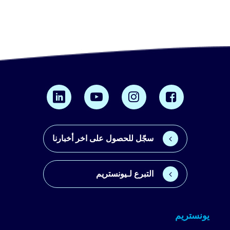
سجّل للحصول على اخر أخبارنا
التبرع لـيونستريم
يونستريم