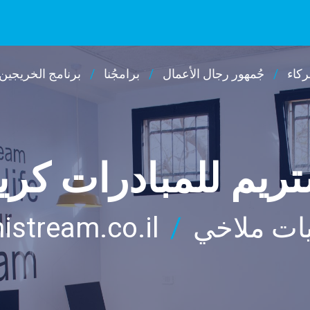
كاء
جُمهور رجال الأعمال
برامجُنا
برنامج الخريجين
ريم للمبادرات كر
istream.co.il
/