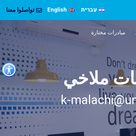
עברית
English
تواصلوا معنا
مبادرات مختارة
כפתור
לפתיחת
يات ملاخي
תפריט
נגישות
k-malachi@un