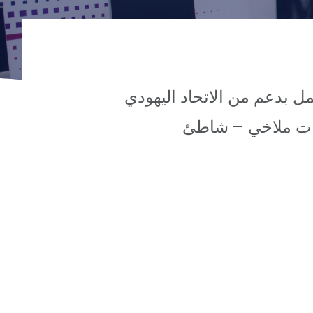
سم عائلة ميسور – يعمل بدعم من الاتحاد اليهودي
ريات ملاخي – شاطئ