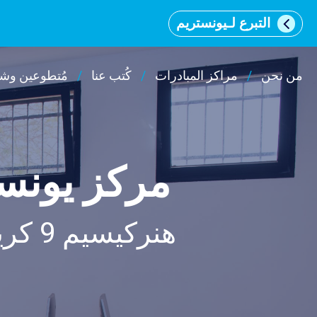
التبرع لـيونستريم
من نحن
مراكز المبادرات
كُتب عنا
مُتطوعين وشر
וכן
רכזי
مركز يونست
هنركيسيم 9 كريات ملاخي