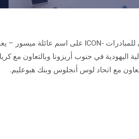
مركز يونستريم كريات ملاخي للمبادرات -ICON على ا
ية اليهودية في جنوب أريزونا وبالتعاون مع ك
تعاون مع اتحاد لوس أنجلوس وبنك هبوعليم.