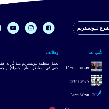
تبرع لـيونستريم
كُتب عنا
وظائف
تعمل منظمة يـونستريم منذ قُرابة ع
حتى في المناطق النائية جغرافيًا واجت
שש עם - ערוץ 12
מעריב Online
וואלה! News