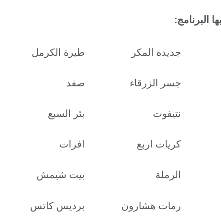
ا البرنامج:
جديدة المكر
طيرة الكرمل
جسر الزرقاء
صفد
نتيفوت
بئر السبع
كريات اربع
افرات
الرملة
بيت شيمش
رمات هشارون
برديس كاتس