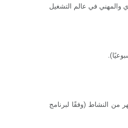
ادي والمهني في عالم التشغيل
يستمر حوالي ساعتين ونشاطات قمة، 30 لقاءًا لمدة 10 أشهر من النشاط (وفقًا لبرنامج