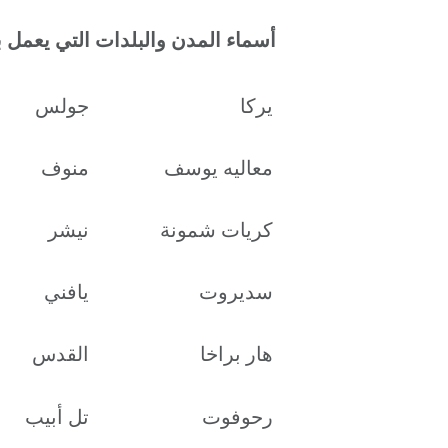
أسماء المدن والبلدات التي يعمل به
يركا
جولس
معاليه يوسف
منوف
كريات شمونة
نيشر
سديروت
يافني
هار براخا
القدس
رحوفوت
تل أبيب