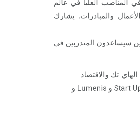
في المناصب العليا في عالم
لأعمال والمبادرات. يشارك
ين سيساعدون المتدربين في
 رعاية شركات الهاي-تك والاقتصاد
الصناعية. من بين الشركات التي تتبنى أو تبنت مجموعات Start Up Now – Amdocs و Lumenis و