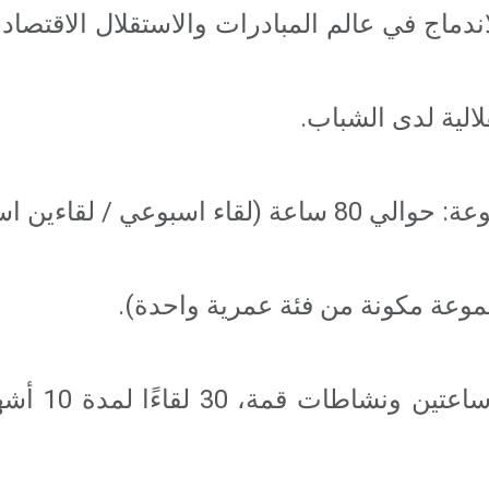
للاندماج في عالم المبادرات والاستقلال الاقتص
عي / لقاءين اسبوعيًا).
لقاء أسبوعي 