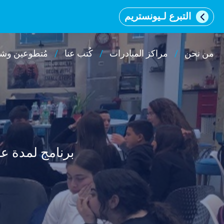
التبرع لـيونستريم
من نحن
مراكز المبادرات
كُتب عنا
مُتطوعين وشر
וכן
רכזי
برنامج لمدة عام