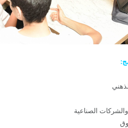
ج:
لذهني
والشركات الصناعية
وق