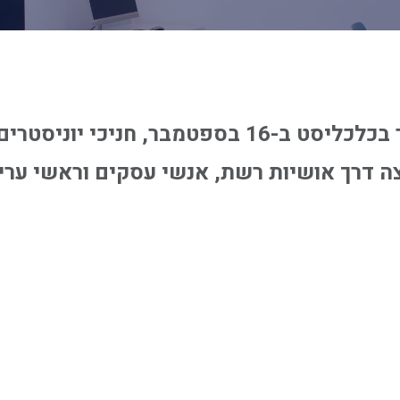
לקראת טקס הסיום שישודר בכלכליסט ב-16 בספטמ
ה דרך אושיות רשת, אנשי עסקים וראשי ערים