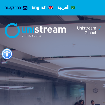
العربية
English
צרו קשר
Unistream
Global
כפתור
לפתיחת
תפריט
נגישות