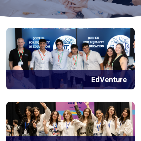
לדרך
קהילת
הבוגרים
מיזמים
כתבו
עלינו
EdVenture
Unistream
Global