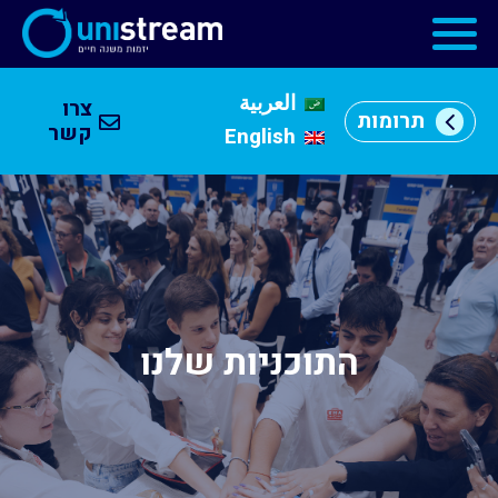
العربية
צרו
תרומות
מי
קשר
English
אנחנו
וכן
רכזי
מרכזי
יזמות
התוכניות
שלנו
התוכניות שלנו
קהילה
עסקית
שותפים