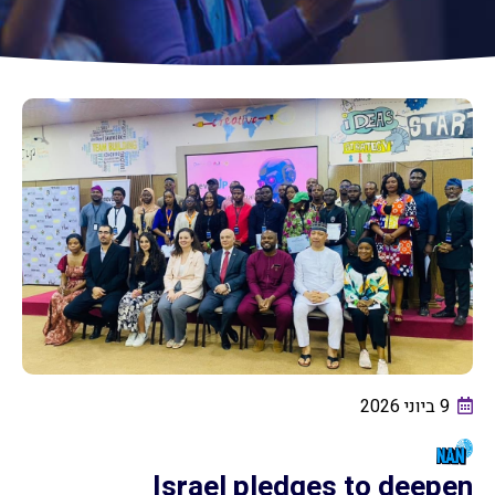
לדרך
קהילת
הבוגרים
מיזמים
כתבו
עלינו
Unistream
Global
9 ביוני 2026
Israel pledges to deepen