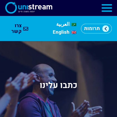
العربية
צרו
תרומות
מי
קשר
English
אנחנו
וכן
רכזי
מרכזי
יזמות
התוכניות
שלנו
כתבו עלינו
קהילה
עסקית
שותפים