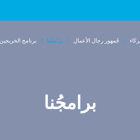
كاء
جُمهور رجال الأعمال
برامجُنا
برنامج الخريجين
برامجُنا