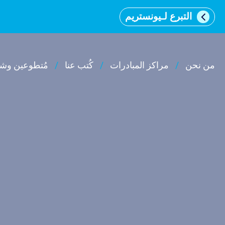
التبرع لـيونستريم
من نحن
مراكز المبادرات
كُتب عنا
مُتطوعين وشر
וכן
רכזי