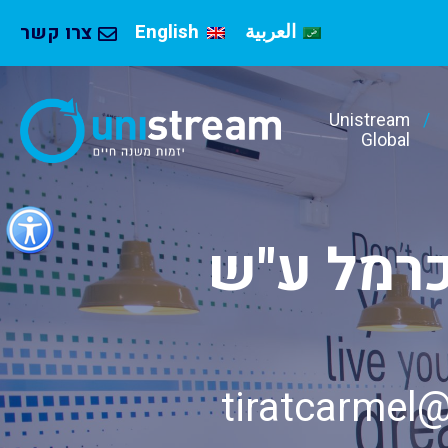
العربية
English
צרו קשר
Unistream
Global
כפתור
לפתיחת
כרמל ע"ש
תפריט
נגישות
tiratcarmel@