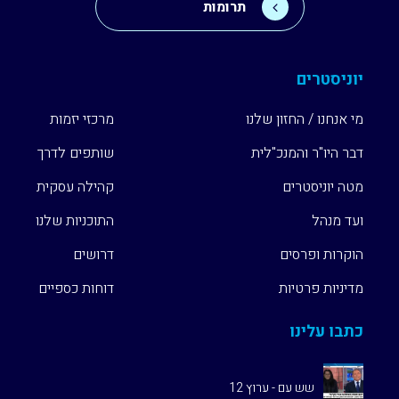
תרומות
לדרך
קהילת
יוניסטרים
הבוגרים
מי אנחנו / החזון שלנו
מרכזי יזמות
מיזמים
דבר היו"ר והמנכ"לית
שותפים לדרך
מטה יוניסטרים
קהילה עסקית
כתבו
עלינו
ועד מנהל
התוכניות שלנו
הוקרות ופרסים
דרושים
Unistream
Global
מדיניות פרטיות
דוחות כספיים
כתבו עלינו
שש עם - ערוץ 12