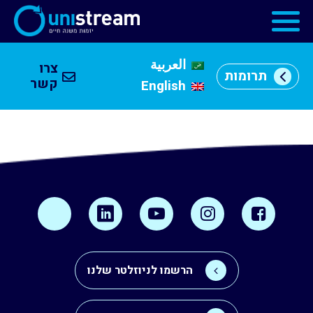
العربية
צרו
תרומות
מי
קשר
English
אנחנו
וכן
רכזי
מרכזי
יזמות
התוכניות
שלנו
קהילה
עסקית
הרשמו לניוזלטר שלנו
שותפים