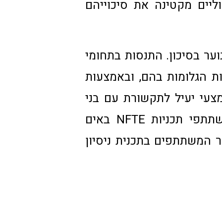
יים מקטינה את סיכוייהם
וער בסיכון. התנסות בתחומי
ת הגלומות בהם, ובאמצעות
מצעי יעיל לתקשורת עם בני
הנוער במצבי סיכון. מתוך מחקר של מכון ברוקדייל עולה כי כרבע ממשתתפי תכניות NFTE באים
אינו עובד וכן נמצא כי ל- 70% מבני הנוער המשתתפים בתכנית ניסיון