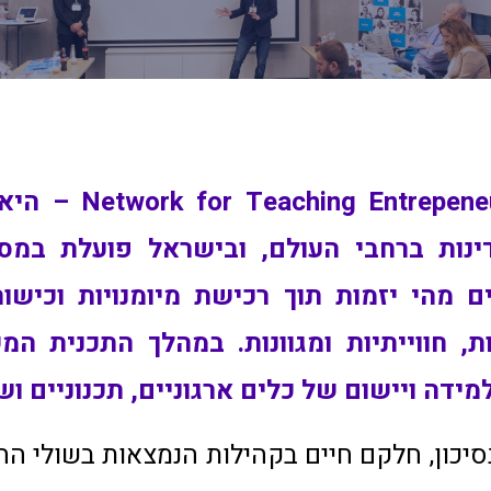
תכנית – ip – NFTE
ת הפועלת בכ-30 מדינות ברחבי העולם, ובישראל פועל
הי יזמות תוך רכישת מיומנויות וכישורי 
ת, חווייתיות ומגוונות. במהלך התכנית 
מידה ויישום של כלים ארגוניים, תכנוניים ושי
70,00 בני נוער בסיכון, חלקם חיים בקהילות הנמצאות ב