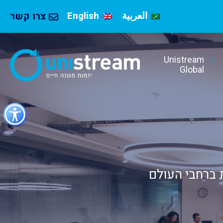
العربية
English
צרו קשר
Unistream
Global
כפתור
לפתיחת
תפריט
נגישות
ת בינלאומית הפועלת בכ-30 מדינות ברחבי העולם