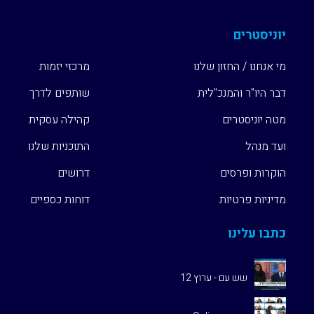
לדרך
יוניסטרים
קהילת
הבוגרים
מי אנחנו / החזון שלנו
מרכזי יזמות
דבר היו"ר והמנכ"לית
שותפים לדרך
מיזמים
מטה יוניסטרים
קהילה עסקית
ועד מנהל
התוכניות שלנו
כתבו
עלינו
הוקרות ופרסים
דרושים
מדיניות פרטיות
דוחות כספיים
Unistream
Global
כתבו עלינו
שש עם - ערוץ 12