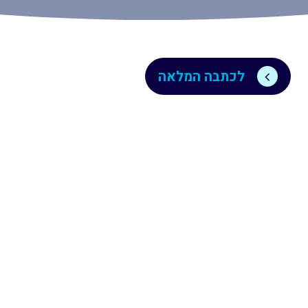
לדרך
קהילת
הבוגרים
לכתבה המלאה
מיזמים
כתבו
עלינו
Unistream
Global