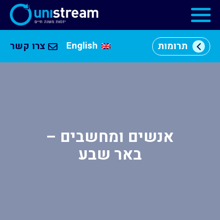
English
תרומות
צרו קשר
מי
אנחנו
וכן
רכזי
מרכזי
יזמות
אנשים ומחשבים –
התוכניות
שלנו
באר שבע
קהילה
עסקית
שותפים