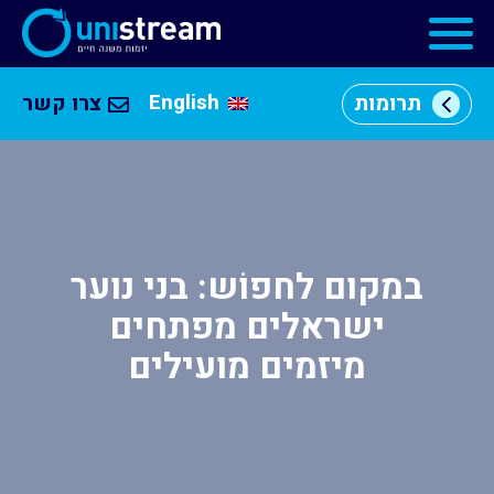
English
תרומות
צרו קשר
מי
אנחנו
וכן
רכזי
מרכזי
יזמות
במקום לחפוֹש: בני נוער
התוכניות
ישראלים מפתחים
שלנו
מיזמים מועילים
קהילה
עסקית
שותפים