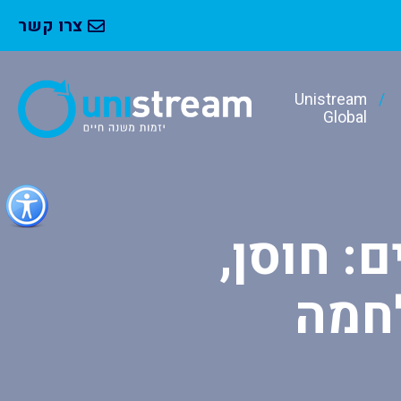
צרו קשר
Unistream
Global
כפתור
לפתיחת
תפריט
: חוסן,
נגישות
לחמה