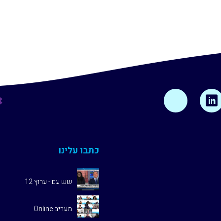
כתבו עלינו
שש עם - ערוץ 12
מעריב Online