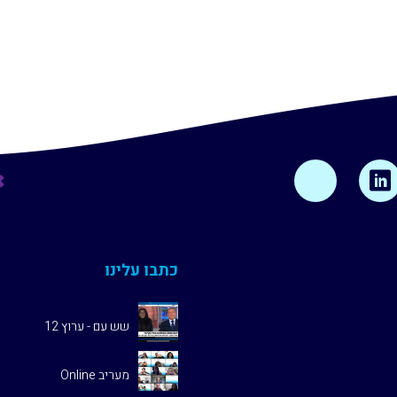
כתבו עלינו
שש עם - ערוץ 12
מעריב Online