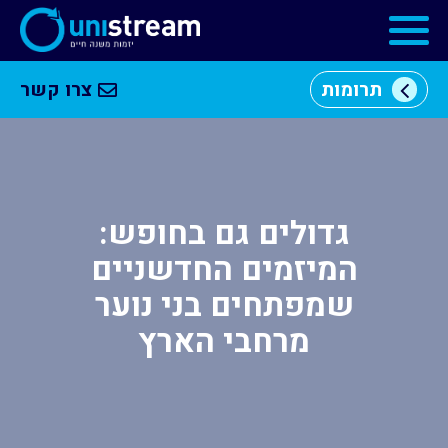
תרומות
צרו קשר
מי
וכן
אנחנו
רכזי
מרכזי
יזמות
גדולים גם בחופש:
המיזמים החדשניים
התוכניות
שמפתחים בני נוער
שלנו
מרחבי הארץ
קהילה
עסקית
שותפים