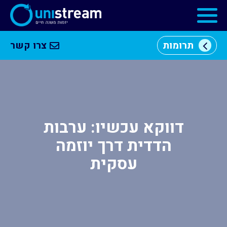
תרומות
צרו קשר
מי
וכן
אנחנו
רכזי
מרכזי
יזמות
דווקא עכשיו: ערבות
הדדית דרך יוזמה
התוכניות
שלנו
עסקית
קהילה
עסקית
שותפים