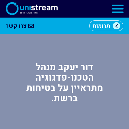
תרומות
צרו קשר
מי
וכן
אנחנו
רכזי
מרכזי
יזמות
דור יעקב מנהל
הטכנו-פדגוגיה
התוכניות
מתראיין על בטיחות
שלנו
ברשת.
קהילה
עסקית
שותפים