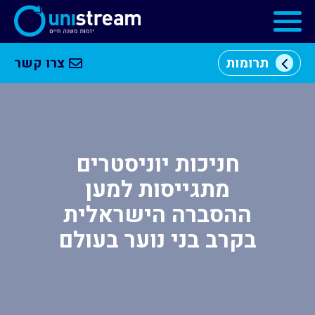
תרומות
צרו קשר
מי
וכן
אנחנו
רכזי
מרכזי
יזמות
חניכות יוניסטרים
מתגייסות למען
התוכניות
ההסברה הישראלית
שלנו
בקרב בני נוער בעולם
קהילה
עסקית
שותפים