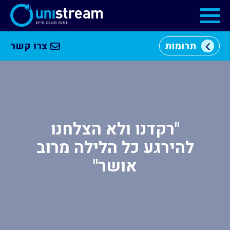
תרומות
צרו קשר
מי
וכן
אנחנו
רכזי
מרכזי
יזמות
"רקדנו ולא הצלחנו
להירגע כל הלילה מרוב
התוכניות
שלנו
אושר"
קהילה
עסקית
שותפים