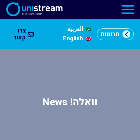
العربية
צרו
תרומות
מי
קשר
English
אנחנו
וכן
רכזי
מרכזי
יזמות
התוכניות
שלנו
וואלה! News
קהילה
עסקית
שותפים