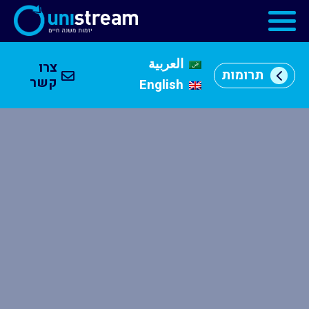
العربية
צרו
תרומות
מי
קשר
English
אנחנו
וכן
רכזי
מרכזי
יזמות
התוכניות
שלנו
קהילה
עסקית
שותפים