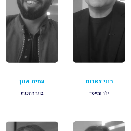
רוני צארום
עמית אוזן
יו"ר ומייסד
בוגר התכנית