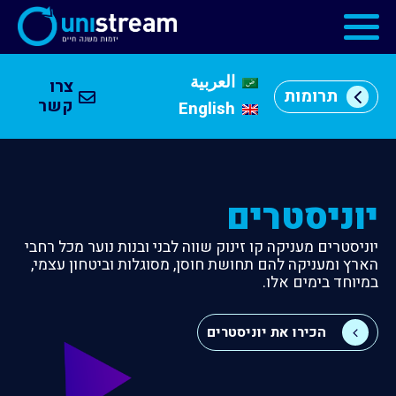
العربية
צרו
תרומות
מי
קשר
English
אנחנו
וכן
רכזי
מרכזי
יזמות
יוניסטרים
התוכניות
יוניסטרים מעניקה קו זינוק שווה לבני ובנות נוער מכל רחבי
שלנו
הארץ ומעניקה להם תחושת חוסן, מסוגלות וביטחון עצמי,
במיוחד בימים אלו.
קהילה
הכירו את יוניסטרים
עסקית
שותפים