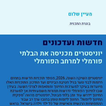
מעיין שלום
בוגרת התכנית
חדשות ועדכונים
יוניסטרים מכניסה את הבלתי
פורמלי למרחב הפורמלי
יוניסטרים השיקה השנה, 2026, מספר תוכניות חדשות בתחום
היזמות לבני נוער בגיל חטיבת הביניים ועד התיכון. התוכניות האלו
מיועדות בעיקר למערכות החינוך ומותאמות לצרכי השעה. בעידן
שבו לחינוך הפורמלי נדרשות תמורות משמעותיות אך למערכת
החינוך יידרש עוד זמן בלתי מבוטל, יוניסטרים מהווה “ספקית
החינוך ליזמות”. החנוך ליזמות טומן בחובו ערך רב עבור
ההתפתחות הרגשית והאישית של כל ילד וילדה בישראל. בראש